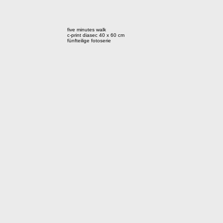
five minutes walk
c-print diasec 40 x 60 cm
fünfteilige fotoserie